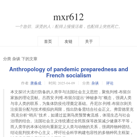
mxr612
一个急切、滚烫的人：配得上慢慢活着，也配得上突然死亡。
首页
友链
关于
分类 杂谈 下的文章
Anthropology of pandemic preparedness and
French socialism
作者:
唐淼成
时间:
2025-04-09
分类:
杂谈
评论
本文探讨大流行防备的人类学与法国社会主义思想，聚焦列维-布留尔
家族的理论贡献。吕西安·列维-布留尔提出“神秘参与”概念，强调人类
与非人类的联系，为集体防疫伦理奠定基础。丹尼尔·列维-布留尔则关
注疫苗分配与技术模拟的局限，指出防备需结合社会正义。弗雷德里克
·凯克分析“哨兵”技术，如通过监测鸟类预警禽流感，体现生态与社会
治理的结合。法国社会主义传统通过全民医保等政策减少健康不平等，
而人类学的本体论转向重新定义人类与动物的关系，强调跨物种团结。
结论批判技术中心主义，呼吁社会科学构建包容性的多物种民主框架，