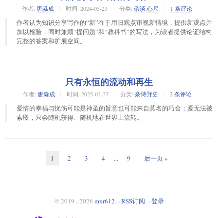
作者:
唐淼成
时间:
2024-05-23
分类:
杂谈
,
心尺
1 条评论
作者认为知识分享写作的“新”在于用旧观点审视新情境，提供新观点并
加以检验，同时兼顾“提问题”和“教科书”的写法，为读者提供论证结构
完整的答案和扩展空间。
只有永恒的流动和再生
作者:
唐淼成
时间:
2025-03-27
分类:
杂诗野史
2 条评论
爱情的幸福与忧伤可能是神圣的旨意也可能来自莫名的巧合；爱无法被
索取，只会随机获得、随机地在世界上流转。
1
2
3
4
...
9
后一页 »
© 2019 - 2026
mxr612
. -
RSS订阅
. -
登录