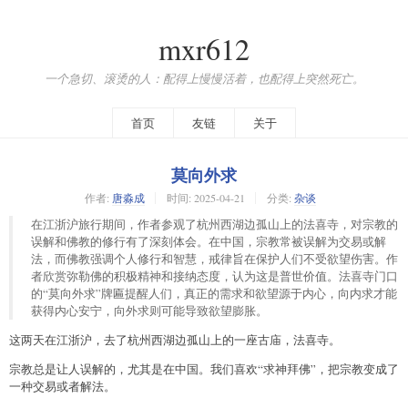
mxr612
一个急切、滚烫的人：配得上慢慢活着，也配得上突然死亡。
首页
友链
关于
莫向外求
作者:
唐淼成
时间:
2025-04-21
分类:
杂谈
在江浙沪旅行期间，作者参观了杭州西湖边孤山上的法喜寺，对宗教的
误解和佛教的修行有了深刻体会。在中国，宗教常被误解为交易或解
法，而佛教强调个人修行和智慧，戒律旨在保护人们不受欲望伤害。作
者欣赏弥勒佛的积极精神和接纳态度，认为这是普世价值。法喜寺门口
的“莫向外求”牌匾提醒人们，真正的需求和欲望源于内心，向内求才能
获得内心安宁，向外求则可能导致欲望膨胀。
这两天在江浙沪，去了杭州西湖边孤山上的一座古庙，法喜寺。
宗教总是让人误解的，尤其是在中国。我们喜欢“求神拜佛”，把宗教变成了
一种交易或者解法。