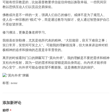
可能有些宗教是的，比如基督教要求信徒信仰他以换取幸福、一些民间宗
教以恐惧压迫人们以贡品交易保佑。
佛教或许是不一样的一支，强调人们自己的修行。戒律不是为了规范人、
使人在一种宗教的“模式”中，而是通过教导与探讨，使人通过智慧保护自己
不受欲望所害。
修习佛法，更像是像老师学习。
我很喜欢弥勒佛，尤其是他所代表的精神。“大肚能容，容天下难容之事；
笑口常开，笑世间可笑之人”。可能我的理解很浅薄，但大体来讲这种对积
极精神的追求和接纳的态度是非常普世的。
离开的时候看到门口的牌匾写了“莫向外求”。我的理解是不要把需求和精神
支柱向外投射，因为一切的需求和欲望都是因自身而起。向内求才能求得
内心安宁，向外求可能会使欲望不断膨胀。这是佛教所说的保护。
标签: none
添加新评论
称呼