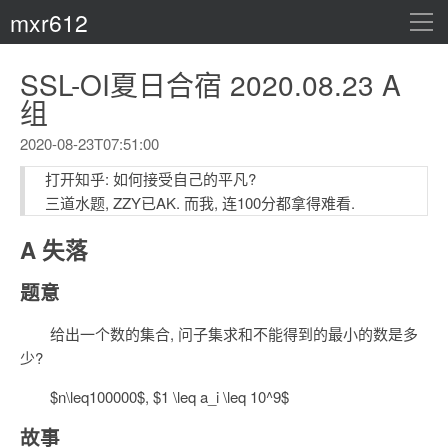
mxr612
导
航
首页
SSL-OI夏日合宿 2020.08.23 A
组
本文PC版
2020-08-23T07:51:00
打开知乎: 如何接受自己的平凡?
三道水题, ZZY已AK. 而我, 连100分都拿得难看.
A 失落
题意
给出一个数的集合, 问子集求和不能得到的最小的数是多
少?
$n\leq100000$, $1 \leq a_i \leq 10^9$
故事