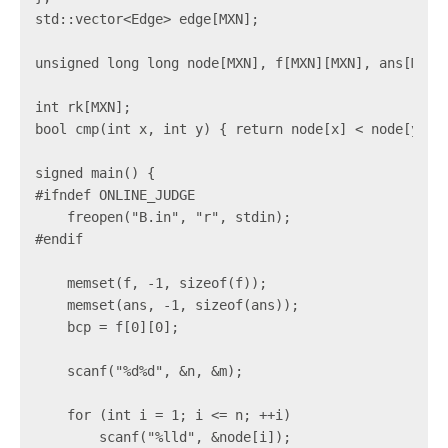
std::vector<Edge> edge[MXN];

unsigned long long node[MXN], f[MXN][MXN], ans[MXN][
int rk[MXN];

bool cmp(int x, int y) { return node[x] < node[y]; }
signed main() {

#ifndef ONLINE_JUDGE

    freopen("B.in", "r", stdin);

#endif

    memset(f, -1, sizeof(f));

    memset(ans, -1, sizeof(ans));

    bcp = f[0][0];

    scanf("%d%d", &n, &m);

    for (int i = 1; i <= n; ++i)

        scanf("%lld", &node[i]);
