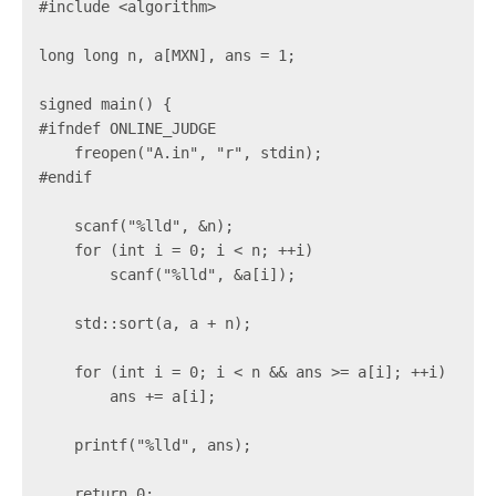
#include <algorithm>

long long n, a[MXN], ans = 1;

signed main() {

#ifndef ONLINE_JUDGE

    freopen("A.in", "r", stdin);

#endif

    scanf("%lld", &n);

    for (int i = 0; i < n; ++i)

        scanf("%lld", &a[i]);

    std::sort(a, a + n);

    for (int i = 0; i < n && ans >= a[i]; ++i)

        ans += a[i];

    printf("%lld", ans);

    return 0;
