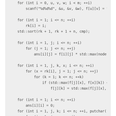
    for (int i = 0, u, v, w; i < m; ++i)

        scanf("%d%d%d", &u, &v, &w), f[u][v] = f[v][
    for (int i = 1; i <= n; ++i)

        rk[i] = i;

    std::sort(rk + 1, rk + 1 + n, cmp);

    for (int i = 1, j; i <= n; ++i)

        for (j = 1; j <= n; ++j)

            ans[i][j] = f[i][j] * std::max(node[i], 
    for (int i = 1, j, k, x; i <= n; ++i)

        for (x = rk[i], j = 1; j <= n; ++j)

            for (k = 1; k <= n; ++k)

                if (std::max(f[j][x], f[x][k]) <= f[
                    f[j][k] = std::max(f[j][x], f[x
    for (int i = 1; i <= n; ++i)

        ans[i][i] = 0;

    for (int i = 1, j, k; i <= n; ++i, putchar('\n')