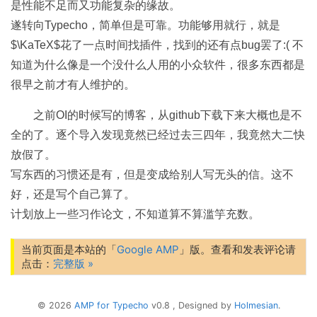
是性能不足而又功能复杂的缘故。
遂转向Typecho，简单但是可靠。功能够用就行，就是
$\KaTeX$花了一点时间找插件，找到的还有点bug罢了:( 不
知道为什么像是一个没什么人用的小众软件，很多东西都是
很早之前才有人维护的。
之前OI的时候写的博客，从github下载下来大概也是不
全的了。逐个导入发现竟然已经过去三四年，我竟然大二快
放假了。
写东西的习惯还是有，但是变成给别人写无头的信。这不
好，还是写个自己算了。
计划放上一些习作论文，不知道算不算滥竽充数。
当前页面是本站的「
Google AMP
」版。查看和发表评论请
点击：
完整版 »
© 2026
AMP for Typecho
v0.8 , Designed by
Holmesian
.