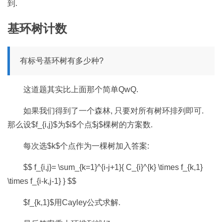
到.
基环树计数
有标号基环树有多少种?
这道题其实比上面那个简单QwQ.
如果我们得到了一个森林, 只要对所有树环排列即可.
那么设$f_{i,j}$为$i$个点$j$棵树的方案数.
每次选$k$个点作为一棵树加入答案:
$$ f_{i,j}= \sum_{k=1}^{i-j+1}{ C_{i}^{k} \times f_{k,1}
\times f_{i-k,j-1} } $$
$f_{k,1}$用Cayley公式求解.