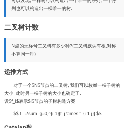
可以发现, 一棵树可以构造出一个唯一的序列, 一个序
列也可以构造出一棵唯一的树.
二叉树计数
N点的无标号二叉树有多少种?(二叉树默认有根,对称
不算同一种)
递推方式
对于一个$N$节点的二叉树, 我们可以枚举一棵子树的
大小, 此时另一棵子树的大小也确定了.
设$f_i$表示$i$节点的子树构造方案.
$$ f_i=\sum_{j=0}^{i-1}{f_j \times f_{i-1-j}} $$
Catalan数