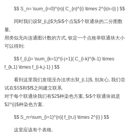
$$ S_n= \sum_{i=0}^{n}{ C_{n}^{i} \times 2^{i(n-i)} } $$
同时我们设$f_{i,j}$为$i$个点$j$个联通块的二分图数
量,
用类似无向连通图计数的方式, 钦定一个点枚举联通块大小
可以得到:
$$ f_{i,j}= \sum_{k=1}^{i-j+1}{ C_{i-k}^{k-1} \times
f_{k,1} \times f_{i-k,j-1} } $$
看到这里我们发现没办法求出$f_{i,1}$, 别灰心, 我们尝
试在$S$和$f$之间建立联系.
对于每个联通块我们有$2$种染色方案, $i$个联通块就是
$2^{i}$种染色方案.
$$ S_n=\sum_{i=1}^{n}{ f_{n,i} \times 2^{i} } $$
这里应该有个表格.