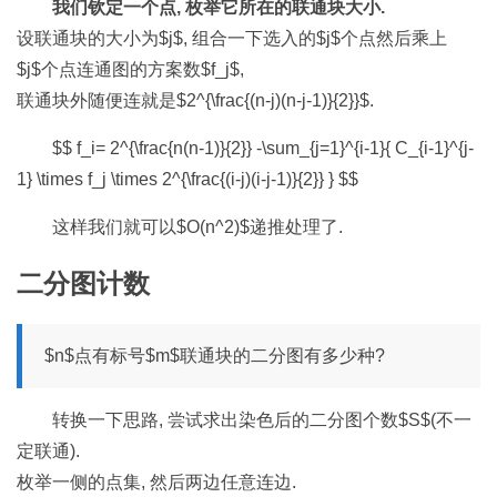
我们钦定一个点, 枚举它所在的联通块大小.
设联通块的大小为$j$, 组合一下选入的$j$个点然后乘上
$j$个点连通图的方案数$f_j$,
联通块外随便连就是$2^{\frac{(n-j)(n-j-1)}{2}}$.
$$ f_i= 2^{\frac{n(n-1)}{2}} -\sum_{j=1}^{i-1}{ C_{i-1}^{j-
1} \times f_j \times 2^{\frac{(i-j)(i-j-1)}{2}} } $$
这样我们就可以$O(n^2)$递推处理了.
二分图计数
$n$点有标号$m$联通块的二分图有多少种?
转换一下思路, 尝试求出染色后的二分图个数$S$(不一
定联通).
枚举一侧的点集, 然后两边任意连边.